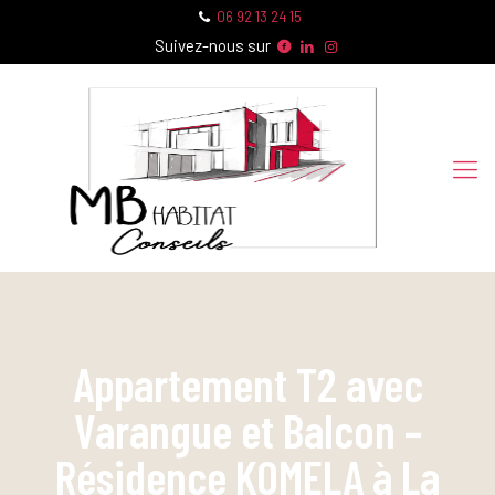
06 92 13 24 15
Suivez-nous sur
Appartement T2 avec
Varangue et Balcon –
Résidence KOMELA à La