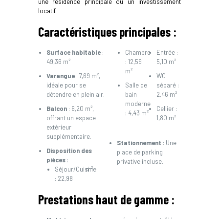
une résidence principale ou un investissement
locatif.
Caractéristiques principales :
Surface habitable
:
Chambre
Entrée :
49,36 m²
: 12,59
5,10 m²
m²
Varangue
: 7,69 m²,
WC
idéale pour se
Salle de
séparé :
détendre en plein air.
bain
2,46 m²
moderne
Balcon
: 6,20 m²,
Cellier :
: 4,43 m²
offrant un espace
1,80 m²
extérieur
supplémentaire.
Stationnement
: Une
Disposition des
place de parking
pièces
:
privative incluse.
Séjour/Cuisine
m²
: 22,98
Prestations haut de gamme :