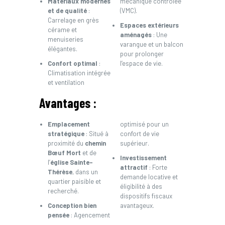
Matériaux modernes
mécanique contrôlée
et de qualité
:
(VMC).
Carrelage en grès
Espaces extérieurs
cérame et
aménagés
: Une
menuiseries
varangue et un balcon
élégantes.
pour prolonger
Confort optimal
:
l’espace de vie.
Climatisation intégrée
et ventilation
Avantages :
Emplacement
optimisé pour un
stratégique
: Situé à
confort de vie
proximité du
chemin
supérieur.
Bœuf Mort
et de
Investissement
l’
église Sainte-
attractif
: Forte
Thérèse
, dans un
demande locative et
quartier paisible et
éligibilité à des
recherché.
dispositifs fiscaux
Conception bien
avantageux.
pensée
: Agencement