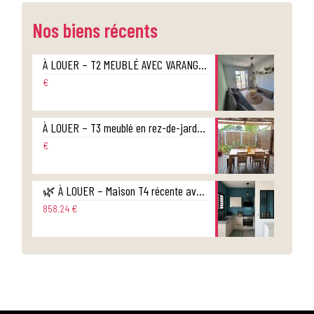
Nos biens récents
À LOUER – T2 MEUBLÉ AVEC VARANGUE ET PARKING – RÉSIDENCE HERITAGE – CENTRE-VILLE DE SAINT-DENIS
€
À LOUER – T3 meublé en rez-de-jardin style maison jumelée – Ravine des Cabris
€
🌿 À LOUER – Maison T4 récente avec jardin – Sainte-Suzanne
858.24 €