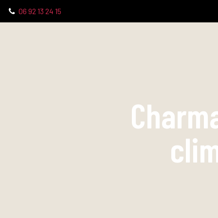
06 92 13 24 15
Charma
cli