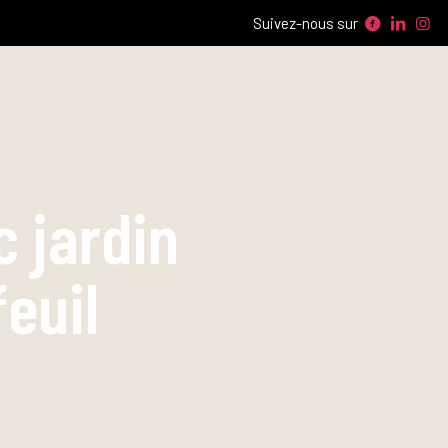
Suivez-nous sur
 jardin
euil