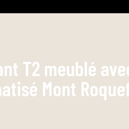
nt T2 meublé avec
matisé Mont Roquef