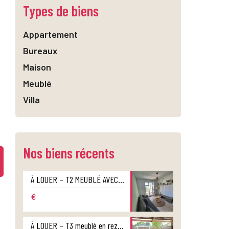
Types de biens
Appartement
Bureaux
Maison
Meublé
Villa
Nos biens récents
À LOUER – T2 MEUBLÉ AVEC VARANGUE ET PARKING – RÉSIDENCE HERITAGE – CENTRE-VILLE DE SAINT-DENIS
€
À LOUER – T3 meublé en rez-de-jardin style maison jumelée – Ravine des Cabris