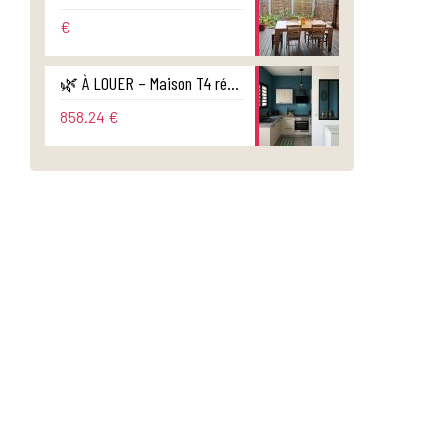
€
🌿 À LOUER – Maison T4 récente avec jardin – Sainte-Suzanne
858.24 €