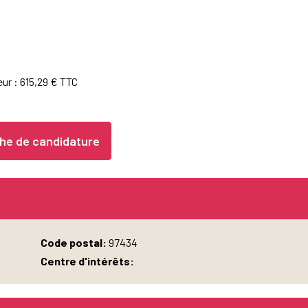
ur : 615,29 € TTC
he de candidature
Code postal:
97434
Centre d'intérêts: