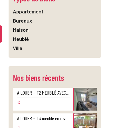
Appartement
Bureaux
Maison
Meublé
Villa
Nos biens récents
À LOUER – T2 MEUBLÉ AVEC VARANGUE ET PARKING – RÉSIDENCE HERITAGE – CENTRE-VILLE DE SAINT-DENIS
€
À LOUER – T3 meublé en rez-de-jardin style maison jumelée – Ravine des Cabris
€