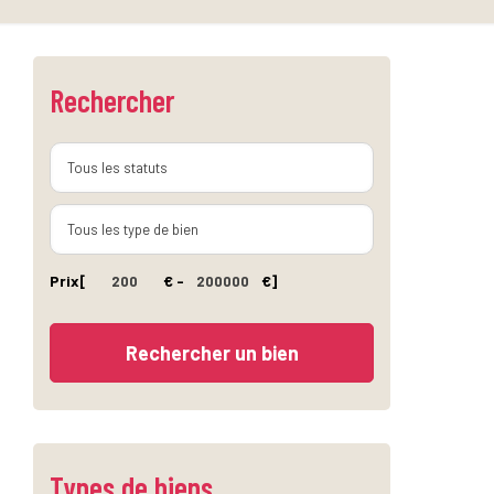
Rechercher
Prix
[
€ -
€]
Types de biens