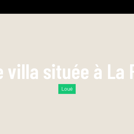
 villa située à La
Loué