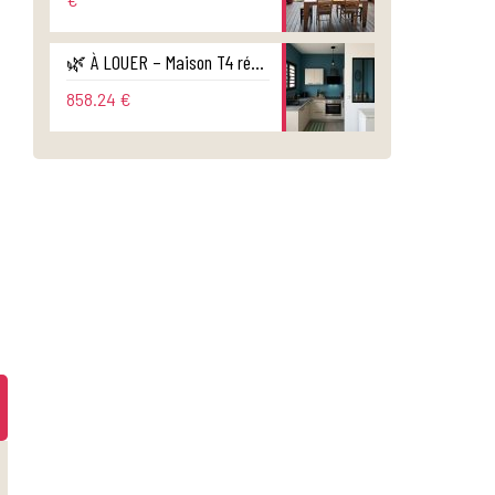
🌿 À LOUER – Maison T4 récente avec jardin – Sainte-Suzanne
858.24 €