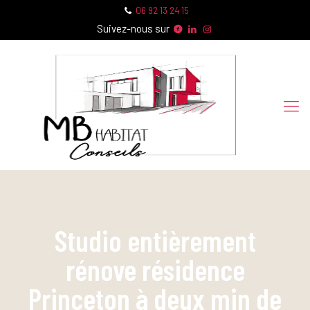
06 92 13 24 15
Suivez-nous sur
Studio entièrement
rénove résidence
Princeton à deux min de