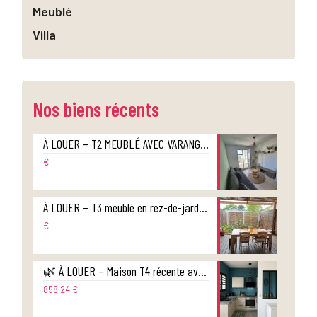
Meublé
Villa
Nos biens récents
À LOUER – T2 MEUBLÉ AVEC VARANGUE ET PARKING – RÉSIDENCE HERITAGE – CENTRE-VILLE DE SAINT-DENIS
€
À LOUER – T3 meublé en rez-de-jardin style maison jumelée – Ravine des Cabris
€
🌿 À LOUER – Maison T4 récente avec jardin – Sainte-Suzanne
858.24 €