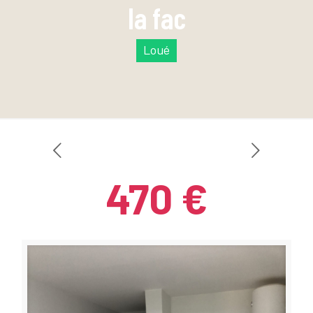
la fac
Loué
470 €