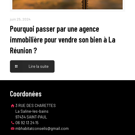
juin 25, 2024
Pourquoi passer par une agence
immobilière pour vendre son bien à La
Réunion ?
Lire la suite
Coordonées
3 RUE DES CHARETTES
La Saline-les-bains
97434 SAINT-PAUL
06 92 13 24 15
mbhabitatconseils@gmail.com